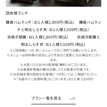
団体様ランチ
ランチ
ムランチ：お１人様2,800円（税込） 鎌倉ハムラン
※メニューは材
チと明太しらす丼：お1人様3,500円（税込）
御膳：お1人様2,800円（税込） 浜焼き御膳と
※大型
※お食
明太しらす丼：お1人様3,500円（税込）
※20名様未
団体様につき、同一メニューでのご予約でお願いいたします。
ューは材料等の状況により予告なく変更になる場合がござい
ます。
※大型バス５台分の駐車場（無料）がございます。
※お食事休憩後の観光の間、バスの駐車が可能です。
0名様未満の団体のお客様につきましては、ご相談ください。
「お昼のミニ会席料理」もございます。(お1人様 3,850円)
プラン一覧を見る