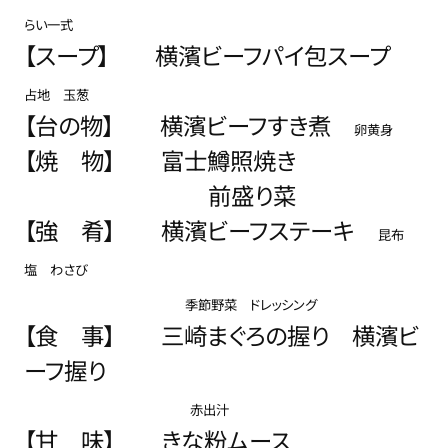
らい一式
【スープ】 横濱ビーフパイ包スープ
占地 玉葱
【台の物】
横濱ビーフすき煮
卵黄身
【焼 物】
富士鱒照焼き
前盛り菜
【強 肴】
横濱ビーフステーキ
昆布
塩 わさび
季節野菜 ドレッシング
【食 事】
三崎まぐろの握り 横濱ビ
ーフ握り
赤出汁
【甘 味
】 きな粉ムース