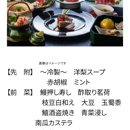
画像はイメージです
【先 附】
～冷製～ 洋梨スープ
赤胡椒 ミント
【前 菜】 鰻押し寿し 酢取り茗荷
枝豆白和え 大豆 玉蜀黍
鱚酒盗焼き 青菜浸し
南瓜カステラ