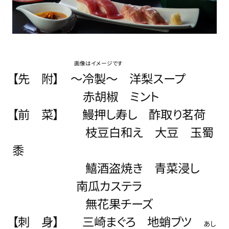
画像はイメージです
【先 附】
～冷製～ 洋梨スープ
赤胡椒 ミント
【前 菜】 鰻押し寿し 酢取り茗荷
枝豆白和え 大豆 玉蜀
黍
鱚酒盗焼き 青菜浸し
南瓜カステラ
無花果チーズ
【刺 身】 三崎まぐろ 地蛸ブツ
あし