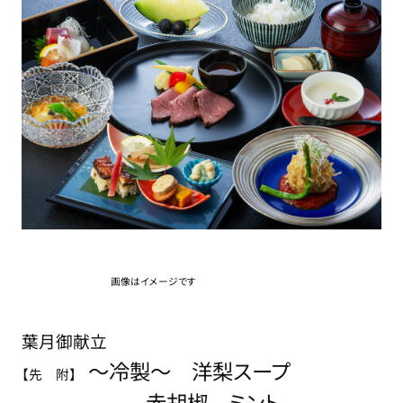
画像はイメージです
葉月御献立
～冷製～ 洋梨スープ
【先 附】
赤胡椒 ミント