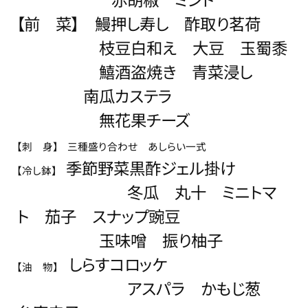
【前 菜】 鰻押し寿し 酢取り茗荷
枝豆白和え 大豆 玉蜀黍
鱚酒盗焼き 青菜浸し
南瓜カステラ
無花果チーズ
【刺
身】
三種盛り合わせ あしらい一式
季節野菜黒酢ジェル掛け
【冷し鉢】
冬瓜 丸十 ミニトマ
ト 茄子 スナップ豌豆
玉味噌 振り柚子
しらすコロッケ
【油 物】
アスパラ かもじ葱