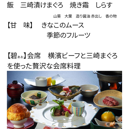
飯 三崎漬けまぐろ 焼き霜 しらす
山葵 大葉 造り醤油 赤出し 香の物
【甘 味
】 きなこのムース
季節のフルーツ
【碧
】会席 横濱ビーフと三崎まぐろ
あお
を使った贅沢な会席料理