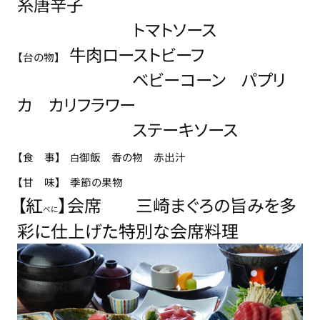
糸唐辛子
トマトソース
牛肉ローストビーフ
【台の物】
ベビーコーン パプリ
カ カリフラワー
ステーキソース
【食 事】
御飯 香の物 赤出汁
白
【甘 味
】
季節の果物
【紅
】会席
三崎まぐろの旨みを多
べに
彩に仕上げた特別な会席料理