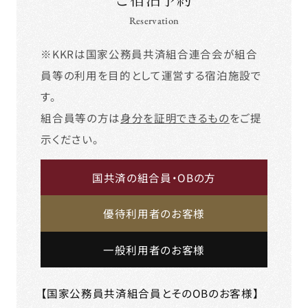
Reservation
※KKRは国家公務員共済組合連合会が組合
員等の利用を目的として運営する宿泊施設で
す。
組合員等の方は
身分を証明できるもの
をご提
示ください。
国共済の組合員・OBの方
優待利用者のお客様
一般利用者のお客様
【国家公務員共済組合員とそのOBのお客様】