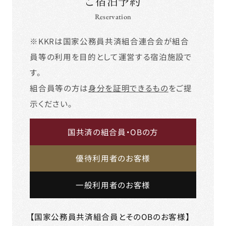
ご宿泊予約
Reservation
※KKRは国家公務員共済組合連合会が組合
員等の利用を目的として運営する宿泊施設で
す。
組合員等の方は
身分を証明できるもの
をご提
示ください。
国共済の組合員・OBの方
優待利用者のお客様
一般利用者のお客様
【国家公務員共済組合員とそのOBのお客様】