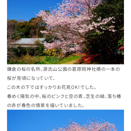
鎌倉の桜の名所、源氏山公園の葛原岡神社横の一本の
桜が見頃になっていて、
この木の下ではすっかりお花見OK！でした。
春めく陽気の中、桜のピンクと空の青、芝生の緑、落ち椿
の赤が春色の情景を描いていました。