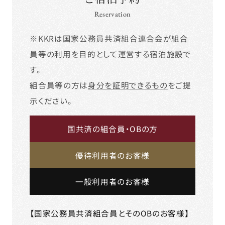
Reservation
※KKRは国家公務員共済組合連合会が組合
員等の利用を目的として運営する宿泊施設で
す。
組合員等の方は
身分を証明できるもの
をご提
示ください。
国共済の組合員・OBの方
優待利用者のお客様
一般利用者のお客様
【国家公務員共済組合員とそのOBのお客様】